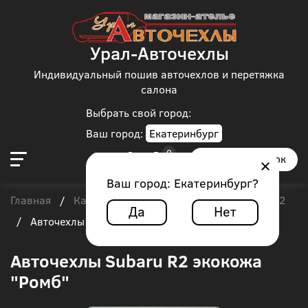
Урал-Авточехлы
Индивидуальный пошив авточехлов и перетяжка
салона
Выбрать свой город:
Ваш город:
Екатеринбург
Заказать звонок
Ваш город:
Екатеринбург
?
Главная
Каталог чехлов
Subaru
Subaru R2
/
/
/
Да
Нет
/
Авточехлы Subaru R2 экокожа "Ромб"
Авточехлы Subaru R2 экокожа
"Ромб"