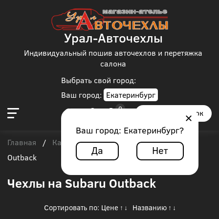
Урал-Авточехлы
Индивидуальный пошив авточехлов и перетяжка
салона
Выбрать свой город:
Ваш город:
Екатеринбург
Заказать звонок
Ваш город:
Екатеринбург
?
Главная
Каталог чехлов
Subaru
/
/
/
Subaru
Да
Нет
Outback
Чехлы на Subaru Outback
Сортировать по:
Цене
Названию
↑
↓
↑
↓