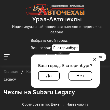
Урал-Авточехлы
Индивидуальный пошив авточехлов и перетяжка
салона
Выбрать свой город:
Ваш город:
Екатеринбург
Заказать звонок
Ваш город:
Екатеринбург
?
Главная
Каталог чехлов
Subaru
/
/
/
Subaru
Да
Нет
Legacy
Чехлы на Subaru Legacy
Сортировать по:
Цене
Названию
↑
↓
↑
↓