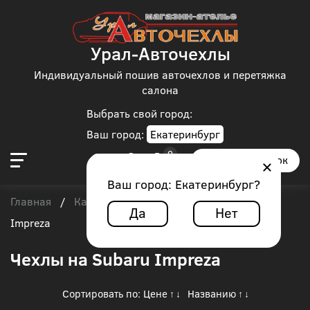
Урал-Авточехлы
Индивидуальный пошив авточехлов и перетяжка
салона
Выбрать свой город:
Ваш город:
Екатеринбург
Заказать звонок
Ваш город:
Екатеринбург
?
Главная
Каталог чехлов
Subaru
/
/
/
Subaru
Да
Нет
Impreza
Чехлы на Subaru Impreza
Сортировать по:
Цене
Названию
↑
↓
↑
↓