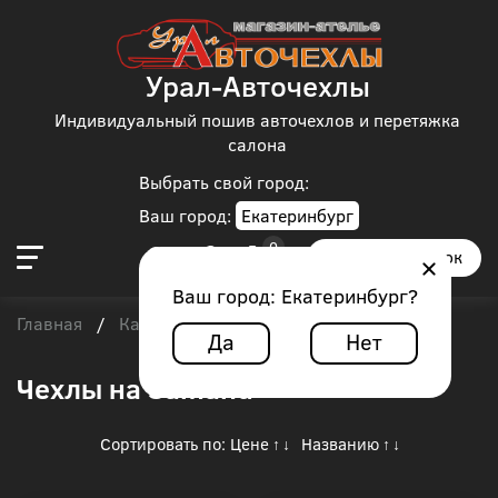
Урал-Авточехлы
Индивидуальный пошив авточехлов и перетяжка
салона
Выбрать свой город:
Ваш город:
Екатеринбург
Заказать звонок
Ваш город:
Екатеринбург
?
Главная
Каталог чехлов
/
/
Samand
Да
Нет
Чехлы на Samand
Сортировать по:
Цене
Названию
↑
↓
↑
↓