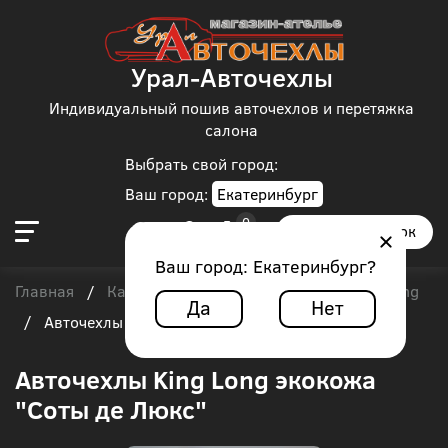
Урал-Авточехлы
Индивидуальный пошив авточехлов и перетяжка
салона
Выбрать свой город:
Ваш город:
Екатеринбург
Заказать звонок
Ваш город:
Екатеринбург
?
Главная
Каталог чехлов
Автобус
King Long
/
/
/
Да
Нет
/
Авточехлы King Long экокожа "Соты де Люкс"
Авточехлы King Long экокожа
"Соты де Люкс"