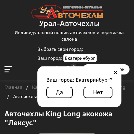
Урал-Авточехлы
Индивидуальный пошив авточехлов и перетяжка
салона
Выбрать свой город:
Ваш город:
Екатеринбург
Заказать звонок
Ваш город:
Екатеринбург
?
Главная
Каталог чехлов
Автобус
King Long
/
/
/
Да
Нет
/
Авточехлы King Long экокожа "Лексус"
Авточехлы King Long экокожа
"Лексус"