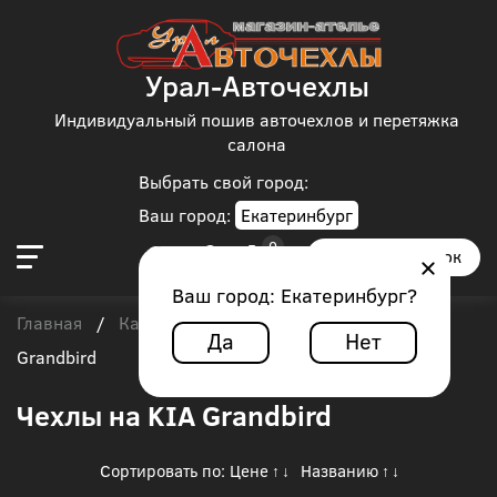
Урал-Авточехлы
Индивидуальный пошив авточехлов и перетяжка
салона
Выбрать свой город:
Ваш город:
Екатеринбург
Заказать звонок
Ваш город:
Екатеринбург
?
Главная
Каталог чехлов
Автобус
/
/
/
KIA
Да
Нет
Grandbird
Чехлы на KIA Grandbird
Сортировать по:
Цене
Названию
↑
↓
↑
↓