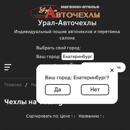
Урал-Авточехлы
Индивидуальный пошив авточехлов и перетяжка
салона
Выбрать свой город:
Ваш город:
Екатеринбург
Заказать звонок
Ваш город:
Екатеринбург
?
Главная
Каталог чехлов
Автобус
/
/
/
Yutong
Да
Нет
Чехлы на Yutong
Сортировать по:
Цене
Названию
↑
↓
↑
↓