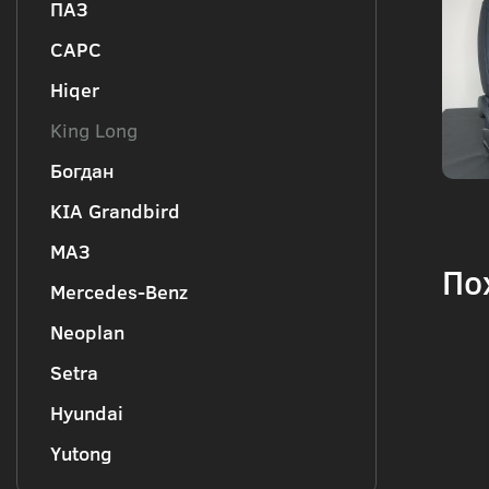
ПАЗ
CAPC
Hiqer
King Long
Богдан
KIA Grandbird
МАЗ
По
Mercedes-Benz
Neoplan
Setra
Hyundai
Yutong