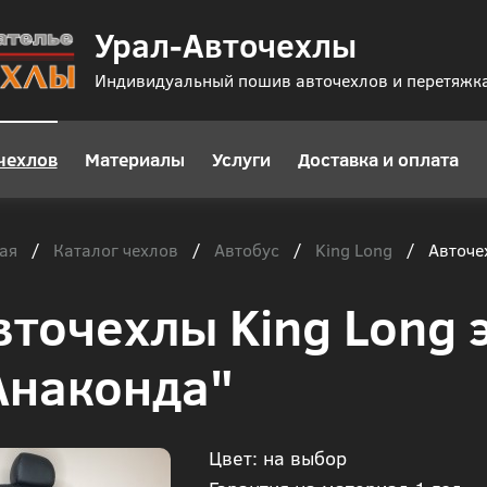
Урал-Авточехлы
Индивидуальный пошив авточехлов и перетяжк
чехлов
Материалы
Услуги
Доставка и оплата
ая
Каталог чехлов
Автобус
King Long
/
/
/
/
Авточе
вточехлы King Long 
Анаконда"
Цвет: на выбор