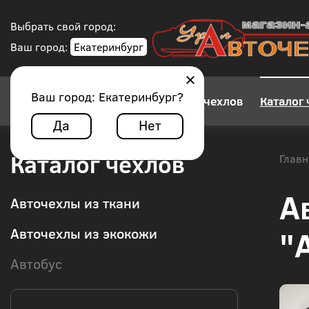
Выбрать свой город:
Ваш город:
Екатеринбург
Ваш город:
Екатеринбург
?
Конструктор авточехлов
Каталог 
Да
Нет
Каталог чехлов
Главн
А
Авточехлы из ткани
"
Авточехлы из экокожи
Автобус