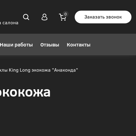
Заказать звонок
а салона
Наши работы
Отзывы
Контакты
хлы King Long экокожа "Анаконда"
экокожа