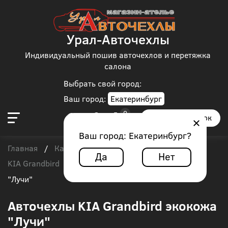
Урал-Авточехлы
Индивидуальный пошив авточехлов и перетяжка
салона
Выбрать свой город:
Ваш город:
Екатеринбург
Заказать звонок
Ваш город:
Екатеринбург
?
Главная
Каталог чехлов
Автобус
/
/
/
Да
Нет
KIA Grandbird
/
Авточехлы KIA Grandbird экокожа
"Лучи"
Авточехлы KIA Grandbird экокожа
"Лучи"