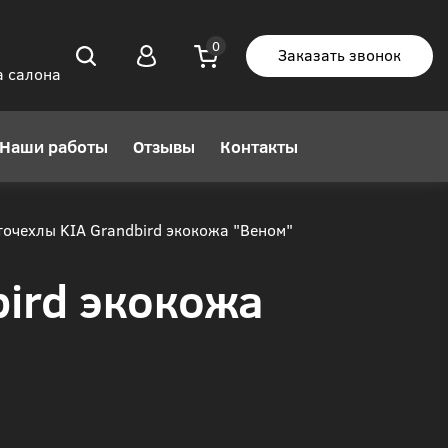
Заказать звонок
а салона
Наши работы
Отзывы
Контакты
очехлы KIA Grandbird экокожа "Веном"
ird экокожа