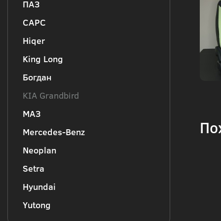
ПАЗ
CAPC
Hiqer
King Long
Богдан
KIA Grandbird
МАЗ
По
Mercedes-Benz
Neoplan
Setra
Hyundai
Yutong