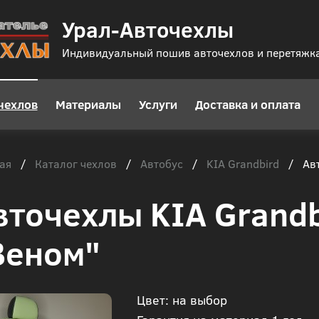
Урал-Авточехлы
Индивидуальный пошив авточехлов и перетяжк
чехлов
Материалы
Услуги
Доставка и оплата
ая
Каталог чехлов
Автобус
KIA Grandbird
/
/
/
/
Авт
вточехлы KIA Grandb
Веном"
Цвет: на выбор