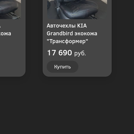
A
Авточехлы KIA
кожа
Grandbird экокожа
"Трансформер"
17 690
руб.
Купить