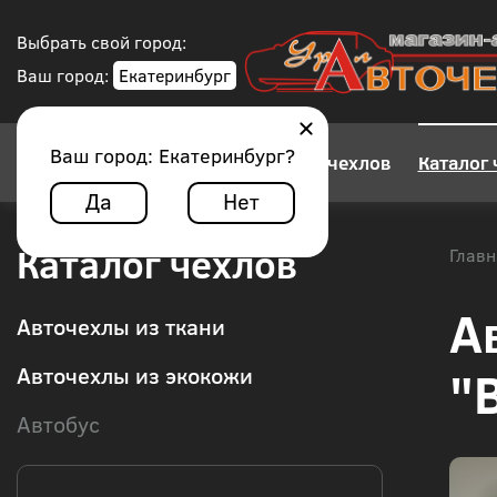
Выбрать свой город:
Ваш город:
Екатеринбург
Ваш город:
Екатеринбург
?
Конструктор авточехлов
Каталог 
Да
Нет
Каталог чехлов
Главн
А
Авточехлы из ткани
"
Авточехлы из экокожи
Автобус