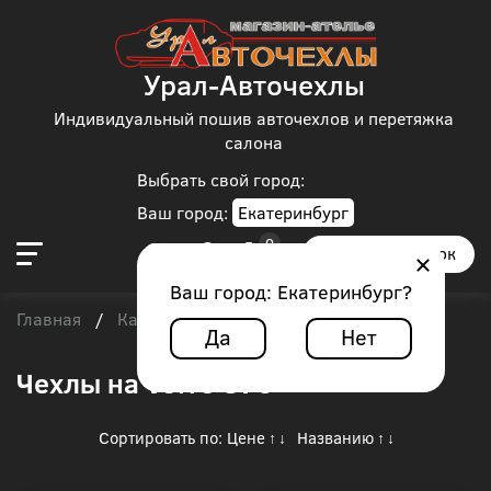
Урал-Авточехлы
Индивидуальный пошив авточехлов и перетяжка
салона
Выбрать свой город:
Ваш город:
Екатеринбург
Заказать звонок
Ваш город:
Екатеринбург
?
Главная
Каталог чехлов
Volvo
/
/
/
Volvo S70
Да
Нет
Чехлы на Volvo S70
Сортировать по:
Цене
Названию
↑
↓
↑
↓