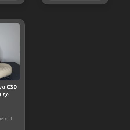
 клик
Купить в 1 клик
vo C30
 де
риал 1