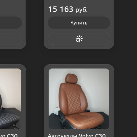
оссия
Производитель: Россия
15 163
руб.
Купить
 клик
Купить в 1 клик
vo C30
Авточехлы Volvo C30