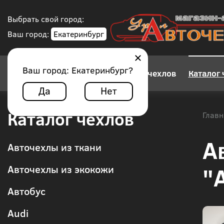
Выбрать свой город:
Ваш город:
Екатеринбург
Ваш город:
Екатеринбург
?
Конструктор авточехлов
Каталог 
Да
Нет
Каталог чехлов
Главн
А
Авточехлы из ткани
"
Авточехлы из экокожи
Автобус
Audi