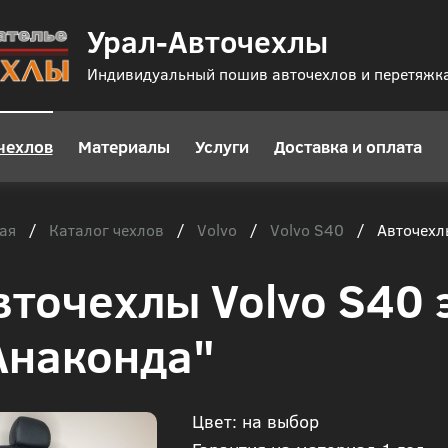
Урал-Авточехлы
Индивидуальный пошив авточехлов и перетяжк
чехлов
Материалы
Услуги
Доставка и оплата
ая
Каталог чехлов
Volvo
Volvo S40
/
/
/
/
Авточехл
вточехлы Volvo S40
Анаконда"
Цвет: на выбор