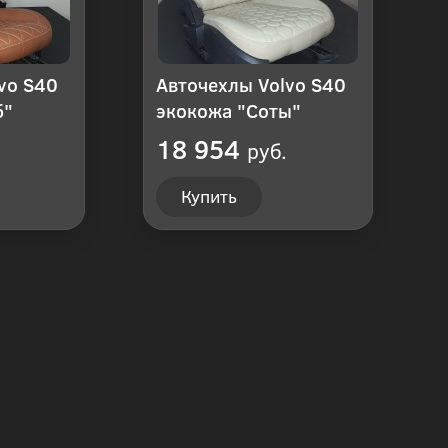
vo S40
Авточехлы Volvo S40
б"
экокожа "Соты"
18 954
руб.
Купить