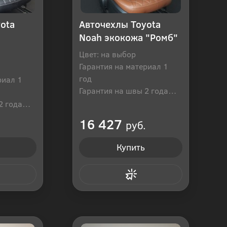
ota
Авточехлы Toyota
Noah экокожа "Ромб"
Цвет: на выбор
Гарантия на материал 1
год
риал 1
Гарантия на швы 2 года
Производитель: Россия
2 года
оссия
16 427
руб.
Купить
 клик
Купить в 1 клик