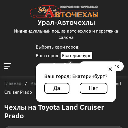
Урал-Авточехлы
Индивидуальный пошив авточехлов и перетяжка
салона
Выбрать свой город:
Ваш город:
Екатеринбург
Заказать звонок
Ваш город:
Екатеринбург
?
Главная
Каталог чехлов
Toyota
/
/
/
Toyota Land
Да
Нет
Cruiser Prado
Чехлы на Toyota Land Cruiser
Prado