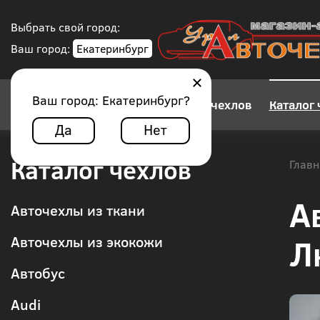
Выбрать свой город:
Ваш город:
Екатеринбург
Ваш город:
Екатеринбург
?
Конструктор авточехлов
Каталог 
Да
Нет
Каталог чехлов
Главн
А
Авточехлы из ткани
Л
Авточехлы из экокожи
Автобус
Audi