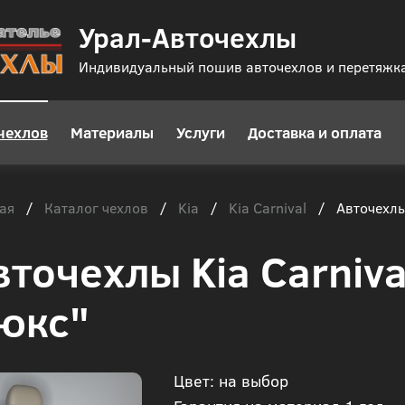
Урал-Авточехлы
Индивидуальный пошив авточехлов и перетяжк
чехлов
Материалы
Услуги
Доставка и оплата
ая
Каталог чехлов
Kia
Kia Carnival
/
/
/
/
Авточехлы 
вточехлы Kia Carniv
юкс"
Цвет: на выбор