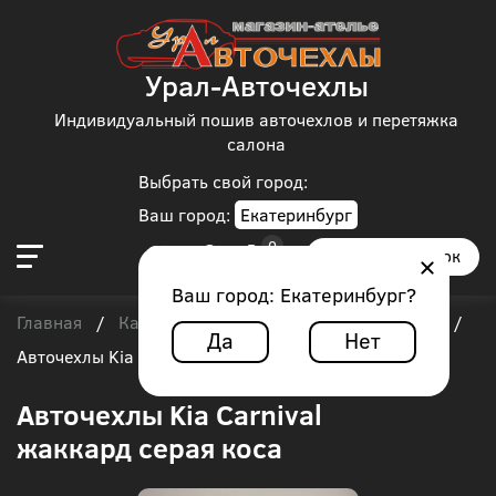
Урал-Авточехлы
Индивидуальный пошив авточехлов и перетяжка
салона
Выбрать свой город:
Ваш город:
Екатеринбург
Заказать звонок
Ваш город:
Екатеринбург
?
Главная
Каталог чехлов
Kia
Kia Carnival
/
/
/
/
Да
Нет
Авточехлы Kia Carnival жаккард серая коса
Авточехлы Kia Carnival
жаккард серая коса