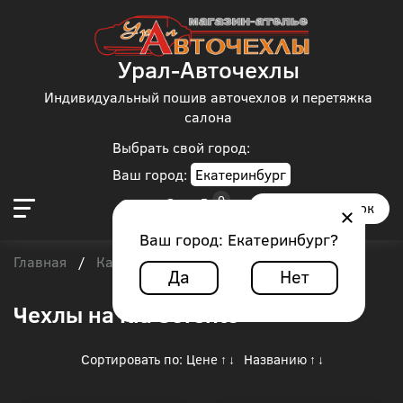
Урал-Авточехлы
Индивидуальный пошив авточехлов и перетяжка
салона
Выбрать свой город:
Ваш город:
Екатеринбург
Заказать звонок
Ваш город:
Екатеринбург
?
Главная
Каталог чехлов
Kia
/
/
/
Kia Sorento
Да
Нет
Чехлы на Kia Sorento
Сортировать по:
Цене
Названию
↑
↓
↑
↓