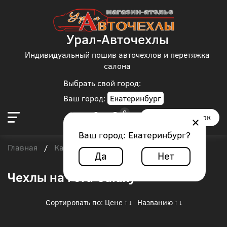
Урал-Авточехлы
Индивидуальный пошив авточехлов и перетяжка
салона
Выбрать свой город:
Ваш город:
Екатеринбург
Заказать звонок
Ваш город:
Екатеринбург
?
Главная
Каталог чехлов
Ford
/
/
/
Ford Galaxy
Да
Нет
Чехлы на Ford Galaxy
Сортировать по:
Цене
Названию
↑
↓
↑
↓