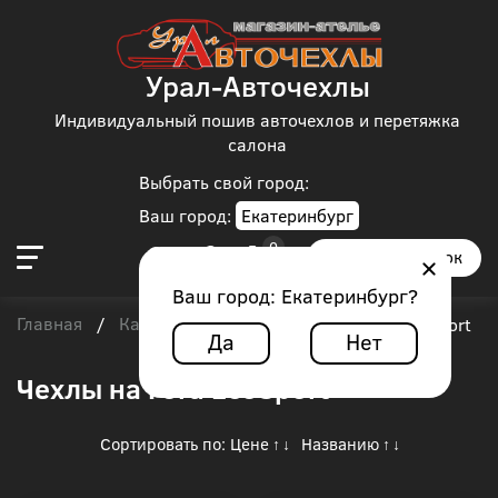
Урал-Авточехлы
Индивидуальный пошив авточехлов и перетяжка
салона
Выбрать свой город:
Ваш город:
Екатеринбург
Заказать звонок
Ваш город:
Екатеринбург
?
Главная
Каталог чехлов
Ford
/
/
/
Ford EcoSport
Да
Нет
Чехлы на Ford EcoSport
Сортировать по:
Цене
Названию
↑
↓
↑
↓