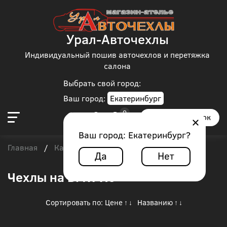
Урал-Авточехлы
Индивидуальный пошив авточехлов и перетяжка
салона
Выбрать свой город:
Ваш город:
Екатеринбург
Заказать звонок
Ваш город:
Екатеринбург
?
Главная
Каталог чехлов
BMW
/
/
/
BMW Х6
Да
Нет
Чехлы на BMW Х6
Сортировать по:
Цене
Названию
↑
↓
↑
↓