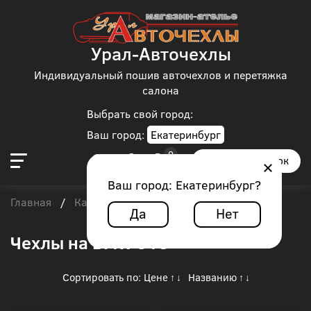
Урал-Авточехлы
Индивидуальный пошив авточехлов и перетяжка
салона
Выбрать свой город:
Ваш город:
Екатеринбург
Заказать звонок
Ваш город:
Екатеринбург
?
Главная
Каталог чехлов
BMW
/
/
/
BMW 318
Да
Нет
Чехлы на BMW 318
Сортировать по:
Цене
Названию
↑
↓
↑
↓