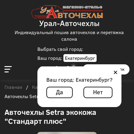
Урал-Авточехлы
Индивидуальный пошив авточехлов и перетяжка
салона
Выбрать свой город:
Ваш город:
Екатеринбург
Заказать звонок
Ваш город:
Екатеринбург
?
Главная
Каталог чехлов
Автобус
Setra
/
/
/
/
Да
Нет
Авточехлы Setra экокожа "Стандарт плюс"
Авточехлы Setra экокожа
"Стандарт плюс"