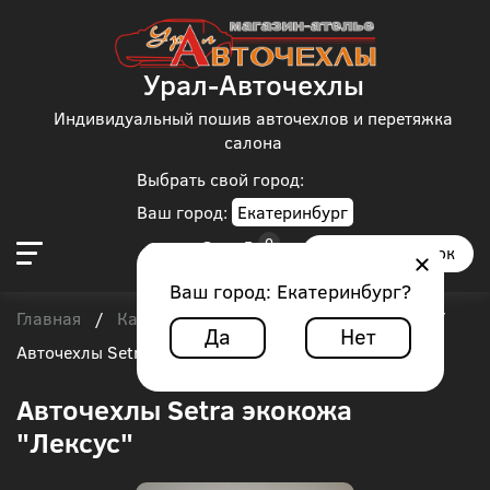
Урал-Авточехлы
Индивидуальный пошив авточехлов и перетяжка
салона
Выбрать свой город:
Ваш город:
Екатеринбург
Заказать звонок
Ваш город:
Екатеринбург
?
Главная
Каталог чехлов
Автобус
Setra
/
/
/
/
Да
Нет
Авточехлы Setra экокожа "Лексус"
Авточехлы Setra экокожа
"Лексус"