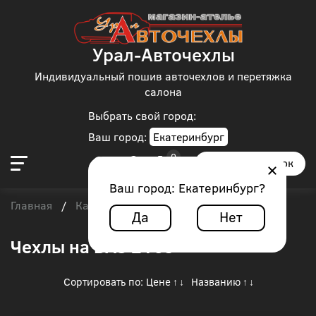
Урал-Авточехлы
Индивидуальный пошив авточехлов и перетяжка
салона
Выбрать свой город:
Ваш город:
Екатеринбург
Заказать звонок
Ваш город:
Екатеринбург
?
Главная
Каталог чехлов
Lada
/
/
/
ВАЗ 2109
Да
Нет
Чехлы на ВАЗ 2109
Сортировать по:
Цене
Названию
↑
↓
↑
↓