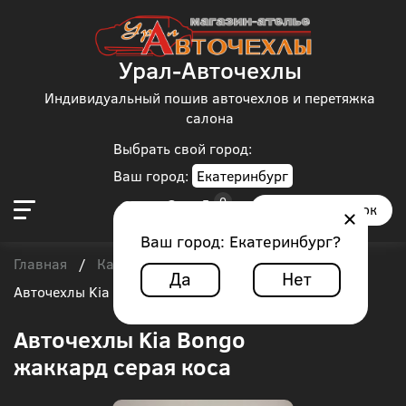
Урал-Авточехлы
Индивидуальный пошив авточехлов и перетяжка
салона
Выбрать свой город:
Ваш город:
Екатеринбург
Заказать звонок
Ваш город:
Екатеринбург
?
Главная
Каталог чехлов
Kia
Kia Bongo
/
/
/
/
Да
Нет
Авточехлы Kia Bongo жаккард серая коса
Авточехлы Kia Bongo
жаккард серая коса