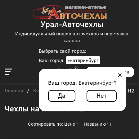
Урал-Авточехлы
Индивидуальный пошив авточехлов и перетяжка
салона
Выбрать свой город:
Ваш город:
Екатеринбург
Заказать звонок
Ваш город:
Екатеринбург
?
Главная
Каталог чехлов
Hummer
/
/
/
Hummer H2
Да
Нет
Чехлы на Hummer H2
Сортировать по:
Цене
Названию
↑
↓
↑
↓