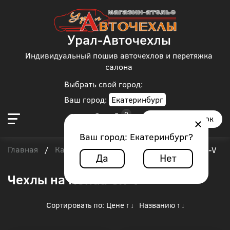
Урал-Авточехлы
Индивидуальный пошив авточехлов и перетяжка
салона
Выбрать свой город:
Ваш город:
Екатеринбург
Заказать звонок
Ваш город:
Екатеринбург
?
Главная
Каталог чехлов
Honda
/
/
/
Honda CR-V
Да
Нет
Чехлы на Honda CR-V
Сортировать по:
Цене
Названию
↑
↓
↑
↓