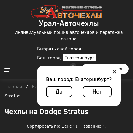
Урал-Авточехлы
Индивидуальный пошив авточехлов и перетяжка
салона
Выбрать свой город:
Ваш город:
Екатеринбург
Заказать звонок
Ваш город:
Екатеринбург
?
Главная
Каталог чехлов
Dodge
/
/
/
Dodge
Да
Нет
Stratus
Чехлы на Dodge Stratus
Сортировать по:
Цене
Названию
↑
↓
↑
↓