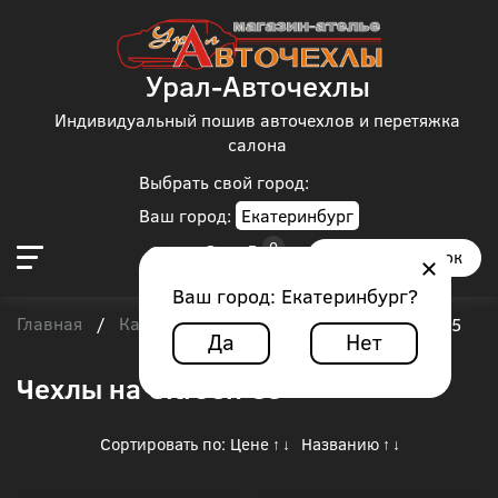
Урал-Авточехлы
Индивидуальный пошив авточехлов и перетяжка
салона
Выбрать свой город:
Ваш город:
Екатеринбург
Заказать звонок
Ваш город:
Екатеринбург
?
Главная
Каталог чехлов
Citroen
/
/
/
Citroen C5
Да
Нет
Чехлы на Citroen C5
Сортировать по:
Цене
Названию
↑
↓
↑
↓