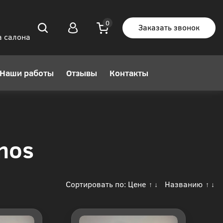
Заказать звонок
а салона
Наши работы
Отзывы
Контакты
nos
Сортировать по:
Цене
Названию
↑
↓
↑
↓