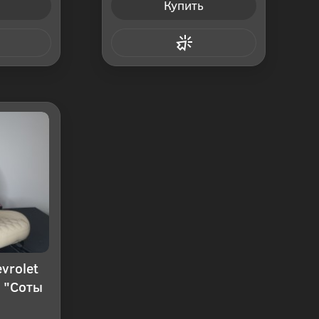
Купить
 клик
Купить в 1 клик
vrolet
 "Соты