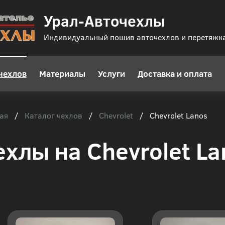
Урал-Авточехлы
Индивидуальный пошив авточехлов и перетяжк
чехлов
Материалы
Услуги
Доставка и оплата
ая
Каталог чехлов
Chevrolet
/
/
/
Chevrolet Lanos
ехлы на Chevrolet La