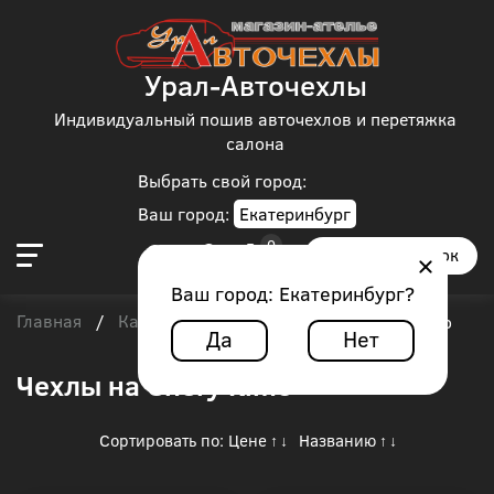
Урал-Авточехлы
Индивидуальный пошив авточехлов и перетяжка
салона
Выбрать свой город:
Ваш город:
Екатеринбург
Заказать звонок
Ваш город:
Екатеринбург
?
Главная
Каталог чехлов
Chery
/
/
/
Chery Kimo
Да
Нет
Чехлы на Chery Kimo
Сортировать по:
Цене
Названию
↑
↓
↑
↓