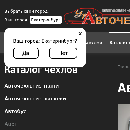
Выбрать свой город:
Ваш город:
Екатеринбург
Ваш город:
Екатеринбург
?
Конструктор авточехлов
Каталог 
Да
Нет
Каталог чехлов
Главн
А
Авточехлы из ткани
Авточехлы из экокожи
Автобус
Audi