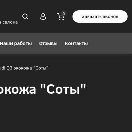
Заказать звонок
а салона
Наши работы
Отзывы
Контакты
di Q3 экокожа "Соты"
окожа "Соты"