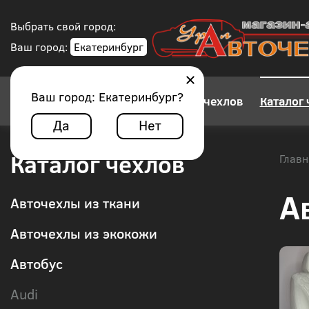
Выбрать свой город:
Ваш город:
Екатеринбург
Ваш город:
Екатеринбург
?
Конструктор авточехлов
Каталог 
Да
Нет
Каталог чехлов
Главн
А
Авточехлы из ткани
Авточехлы из экокожи
Автобус
Audi