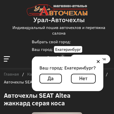
Урал-Авточехлы
Индивидуальный пошив авточехлов и перетяжка
салона
Выбрать свой город:
Ваш город:
Екатеринбург
Заказать звонок
Ваш город:
Екатеринбург
?
Главная
Каталог чехлов
SEAT
SEAT Altea
/
/
/
/
Да
Нет
Авточехлы SEAT Altea жаккард серая коса
Авточехлы SEAT Altea
жаккард серая коса