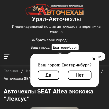
Урал-Авточехлы
Индивидуальный пошив авточехлов и перетяжка
салона
Выбрать свой город:
Ваш город:
Екатеринбург
Заказать звонок
Ваш город:
Екатеринбург
?
Главная
Каталог чехлов
SEAT
SEAT Altea
/
/
/
/
Да
Нет
Авточехлы SEAT Altea экокожа "Лексус"
Авточехлы SEAT Altea экокожа
"Лексус"