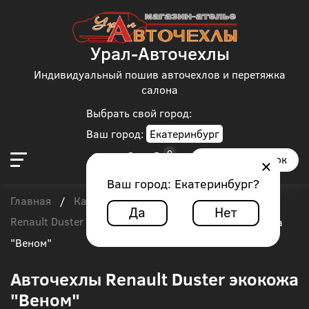
Урал-Авточехлы
Индивидуальный пошив авточехлов и перетяжка
салона
Выбрать свой город:
Ваш город:
Екатеринбург
Заказать звонок
Ваш город:
Екатеринбург
?
Главная
Каталог чехлов
Renault
/
/
/
Да
Нет
Renault Duster
/
Авточехлы Renault Duster экокожа
"Веном"
Авточехлы Renault Duster экокожа
"Веном"