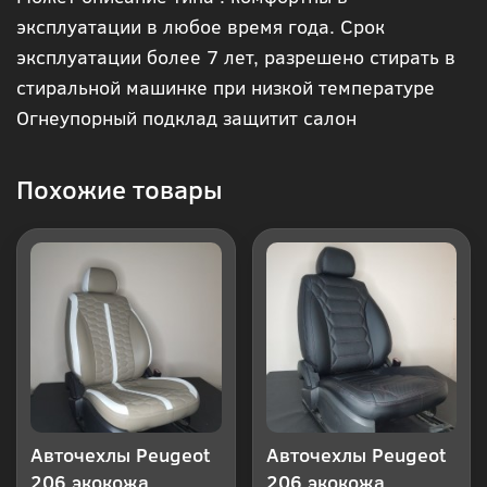
в 1
эксплуатации в любое время года. Срок
эксплуатации более 7 лет, разрешено стирать в
клик
стиральной машинке при низкой температуре
Огнеупорный подклад защитит салон
Похожие товары
Авточехлы Peugeot
Авточехлы Peugeot
206 экокожа
206 экокожа