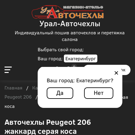
Урал-Авточехлы
Индивидуальный пошив авточехлов и перетяжка
салона
Выбрать свой город:
Ваш город:
Екатеринбург
Заказать звонок
Ваш город:
Екатеринбург
?
Главная
Каталог чехлов
Peugeot
/
/
/
Да
Нет
Peugeot 206
/
Авточехлы Peugeot 206 жаккард серая
коса
Авточехлы Peugeot 206
жаккард серая коса