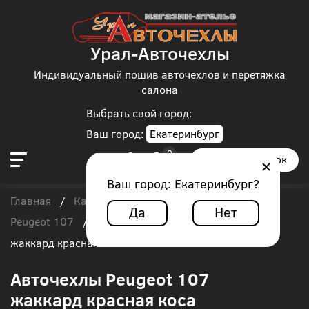
Урал-Авточехлы
Индивидуальный пошив авточехлов и перетяжка
салона
Выбрать свой город:
Ваш город:
Екатеринбург
Заказать звонок
Ваш город:
Екатеринбург
?
Главная
Каталог чехлов
Peugeot
/
/
/
Да
Нет
Peugeot 107
/
Авточехлы Peugeot 107
жаккард красная коса
Авточехлы Peugeot 107
жаккард красная коса