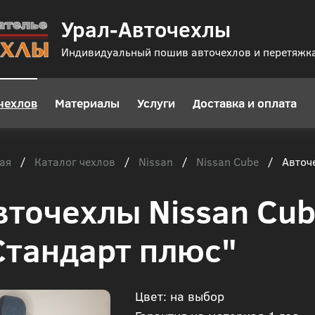
Урал-Авточехлы
Индивидуальный пошив авточехлов и перетяжк
чехлов
Материалы
Услуги
Доставка и оплата
ая
Каталог чехлов
Nissan
Nissan Cube
/
/
/
/
Авточе
вточехлы Nissan Cu
Стандарт плюс"
Цвет: на выбор