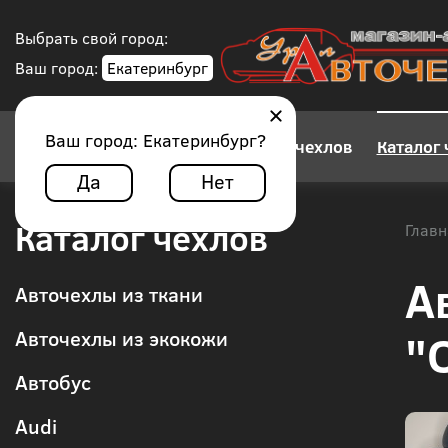
Выбрать свой город:
Ваш город:
Екатеринбург
Ваш город:
Екатеринбург
?
Конструктор авточехлов
Каталог 
Да
Нет
Каталог чехлов
Главн
А
Авточехлы из ткани
"
Авточехлы из экокожи
Автобус
Audi