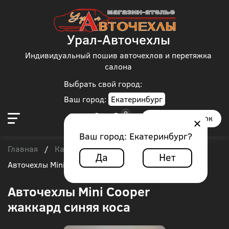
Урал-Авточехлы
Индивидуальный пошив авточехлов и перетяжка
салона
Выбрать свой город:
Ваш город:
Екатеринбург
Заказать звонок
Ваш город:
Екатеринбург
?
Главная
Каталог чехлов
Mini Cooper
/
/
/
Да
Нет
Авточехлы Mini Cooper жаккард синяя коса
Авточехлы Mini Cooper
жаккард синяя коса