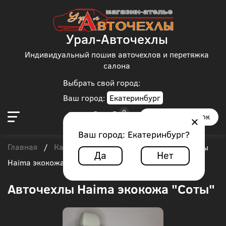
Урал-Авточехлы
Индивидуальный пошив авточехлов и перетяжка
салона
Выбрать свой город:
Ваш город:
Екатеринбург
Заказать звонок
Ваш город:
Екатеринбург
?
Главная
Каталог чехлов
Haima
/
/
/
Авточехлы
Да
Нет
Haima экокожа "Соты"
Авточехлы Haima экокожа "Соты"