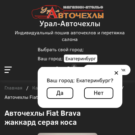
Урал-Авточехлы
Индивидуальный пошив авточехлов и перетяжка
салона
Выбрать свой город:
Ваш город:
Екатеринбург
Заказать звонок
Ваш город:
Екатеринбург
?
Главная
Каталог чехлов
Fiat
Fiat Brava
/
/
/
/
Да
Нет
Авточехлы Fiat Brava жаккард серая коса
Авточехлы Fiat Brava
жаккард серая коса