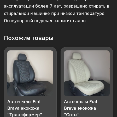
эксплуатации более 7 лет, разрешено стирать в
клик
стиральной машинке при низкой температуре
Огнеупорный подклад защитит салон
Похожие товары
Авточехлы Fiat
Авточехлы Fiat
Brava экокожа
Brava экокожа
"Трансформер"
"Соты"