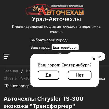
Урал-Авточехлы
Индивидуальный пошив авточехлов и перетяжка
салона
Выбрать свой город:
Ваш город:
Екатеринбург
Заказать звонок
Ваш город:
Екатеринбург
?
Главная
Каталог чехлов
Chrysler
/
/
/
Да
Нет
Chrysler TS-300
/
Авточехлы Chrysler TS-300 экокожа
"Трансформер"
Авточехлы Chrysler TS-300
экокожа "Трансформер"