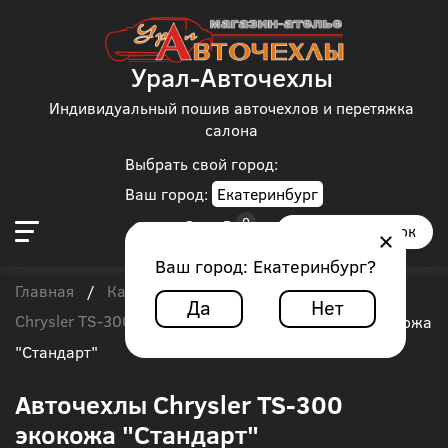
Урал-Авточехлы
Индивидуальный пошив авточехлов и перетяжка
салона
Выбрать свой город:
Ваш город:
Екатеринбург
Заказать звонок
Ваш город:
Екатеринбург
?
Главная
Каталог чехлов
Chrysler
/
/
/
Да
Нет
Chrysler TS-300
/
Авточехлы Chrysler TS-300 экокожа
"Стандарт"
Авточехлы Chrysler TS-300
экокожа "Стандарт"