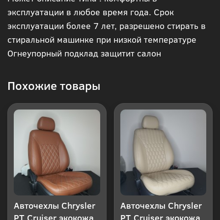
в 1
эксплуатации в любое время года. Срок
эксплуатации более 7 лет, разрешено стирать в
клик
стиральной машинке при низкой температуре
Огнеупорный подклад защитит салон
Похожие товары
Авточехлы Chrysler
Авточехлы Chrysler
PT Cruiser экокожа
PT Cruiser экокожа