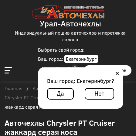
Урал-Авточехлы
Индивидуальный пошив авточехлов и перетяжка
салона
Выбрать свой город:
Ваш город:
Екатеринбург
Заказать звонок
Ваш город:
Екатеринбург
?
Главная
Каталог чехлов
Chrysler
/
/
/
Да
Нет
Chrysler PT Cruiser
/
Авточехлы Chrysler PT Cruiser
жаккард серая коса
Авточехлы Chrysler PT Cruiser
жаккард серая коса