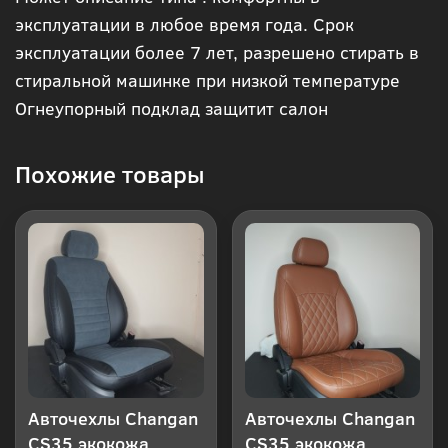
в 1
эксплуатации в любое время года. Срок
эксплуатации более 7 лет, разрешено стирать в
клик
стиральной машинке при низкой температуре
Огнеупорный подклад защитит салон
Похожие товары
Авточехлы Changan
Авточехлы Changan
CS35 экокожа
CS35 экокожа