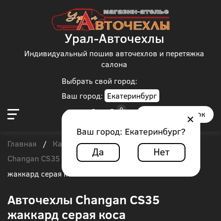
Урал-Авточехлы
Индивидуальный пошив авточехлов и перетяжка
салона
Выбрать свой город:
Ваш город:
Екатеринбург
Заказать звонок
Ваш город:
Екатеринбург
?
Главная
Каталог чехлов
Changan
/
/
/
Да
Нет
Changan CS35
/
Авточехлы Changan CS35
жаккард серая коса
Авточехлы Changan CS35
жаккард серая коса