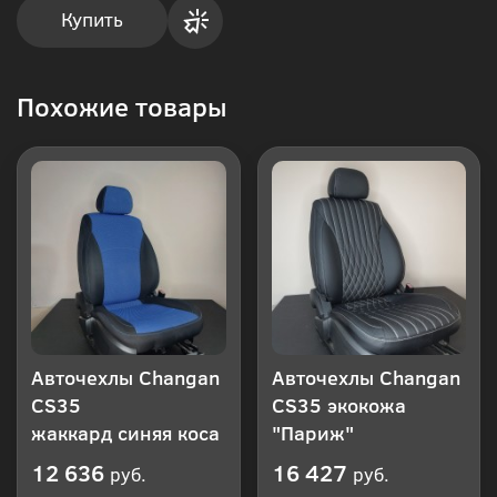
Купить
Купить
Похожие товары
в 1
клик
Авточехлы Changan
Авточехлы Changan
CS35
CS35 экокожа
жаккард синяя коса
"Париж"
12 636
16 427
руб.
руб.