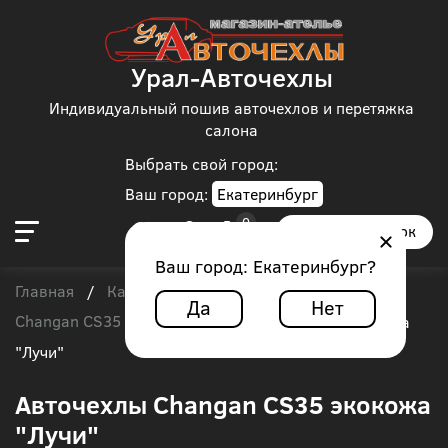
Урал-Авточехлы
Индивидуальный пошив авточехлов и перетяжка
салона
Выбрать свой город:
Ваш город:
Екатеринбург
Заказать звонок
Ваш город:
Екатеринбург
?
Главная
Каталог чехлов
Changan
/
/
/
Да
Нет
Changan CS35
/
Авточехлы Changan CS35 экокожа
"Лучи"
Авточехлы Changan CS35 экокожа
"Лучи"